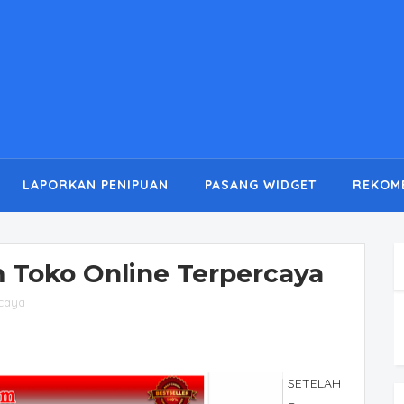
LAPORKAN PENIPUAN
PASANG WIDGET
REKOM
Toko Online Terpercaya
rcaya
SETELAH