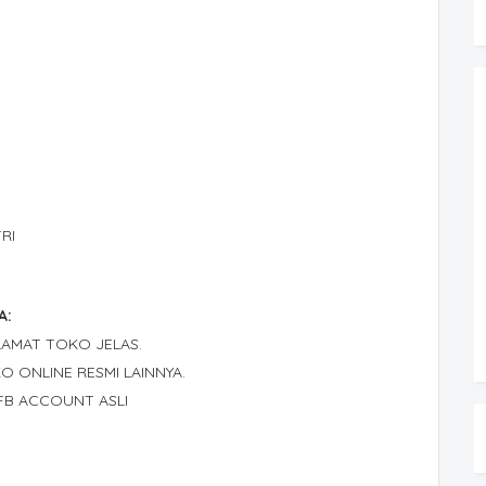
RI
A:
LAMAT TOKO JELAS.
 ONLINE RESMI LAINNYA.
FB ACCOUNT ASLI