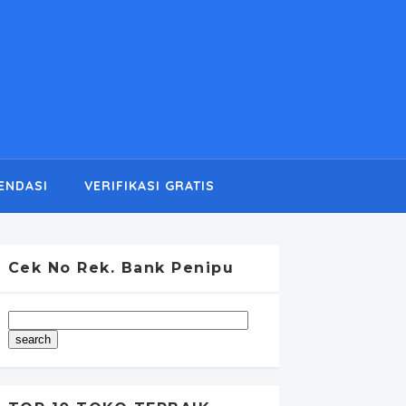
ENDASI
VERIFIKASI GRATIS
Cek No Rek. Bank Penipu