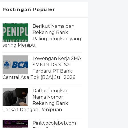
Postingan Populer
Berikut Nama dan
Rekening Bank
Paling Lengkap yang
sering Menipu
Lowongan Kerja SMA
SMK D1 D3 S1 S2
Terbaru PT Bank
Central Asia Tbk (BCA) Juli 2026
Daftar Lengkap
Nama Nomor
Rekening Bank
Terkait Dengan Penipuan
Pinkcocolabel.com