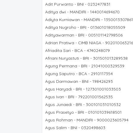
Adit Purwanto - BNI - 0232477831
Aditya dwi - MANDIRI - 1440014694670
Adiyta Kurniawan - MANDIRI - 1350013307861
Aditya Nugroho - BRI - 013601018055509
Adityawarman - BRI - 005101142798506
Adrian Pratiwa - CIMB NIAGA - 90201006321
Afriadita Sari - BCA - 4740248079
Afriani Nuryastuti - BRI - 301501013289538
Agung Permana - BRI - 21041000329539
Agung Saputro - BCA - 2910117354
Agus Darmawan - BNI - 198426293
Agus Haryadi - BRI - 127301001033503
Agus Ivan - BRI - 792201001562535
Agus Junaedi - BRI - 300101031010532
Agus Prasetyo - BRI - 010101039618501
Agus Rohman - MANDIRI - 9000023605794
Agus Salim - BNI - 0320498603