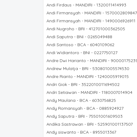
Andi Firdaus - MANDIRI - 1320011414993
Andi Firmansyah - MANDIRI - 1570002809847
Andi Firmansyah - MANDIRI - 1490006926911
Andi Nugroho - BRI - 412701000362505
Andi Saputra - BNI - 0265049488
Andi Santoso - BCA - 6040109062
Andi Widiantoro - BNI - 0227750127
Andre Dwi Harianto - MANDIRI - 9000017523
Andrew Mulatja - BRI - 530801005574530
Andre Rianto - MANDIRI - 1240005919015
Andri Giok - BRI - 3522010011694502
Andri Setiawan - MANDIRI - 1180007014904
Andy Maulana - BCA - 6030756825
Andy Romansyah - BCA - 0885924927
Andy Saputra - BRI - 75501001609503
Andika Sastrawan - BRI - 525901001137507
Andy siswanto - BCA - 8955013367