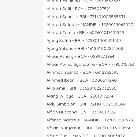
Ahmad Maulana - BCA - 2570553693
Ahmad Safii - BCA - 7795027521
Ahmad Sanusi - BRI - 731601003535539
Ahmad Sofyan - MANDIRI - 1520013062027
Ahmad Taufiq - BRI - 602601011451535
Ajeng Safitri - BRI - 375801000421507
Ajeng Yuliana - BRI - 161201002231502
Akbar Ashary - BCA - 0299273964
Akbar Kurnia Syahputra - BCA - 7785012763
Akhmad Yusriza - BCA - 0612862395
Akhmed Ibrani - BCA - 3000517240
Akip Amir - BRI - 336201022032535
Alang Wijoyo - BCA - 2581817284
Aldy Simbolon - BRI - 721101002008507
Alfian Nugraha - BNI - 0304019122
Alfonso Martinus - MANDIRI - 1270005919731
Afriani Nuryastuti - BRI - 301501013289538
Afrina Rudi - MANDIRI - 1400014083472