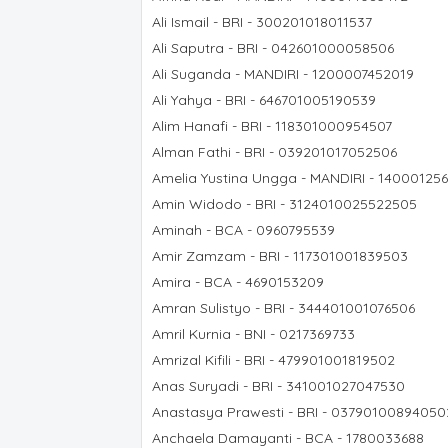
Ali Ismail - BRI - 300201018011537
Ali Saputra - BRI - 042601000058506
Ali Suganda - MANDIRI - 1200007452019
Ali Yahya - BRI - 646701005190539
Alim Hanafi - BRI - 118301000954507
Alman Fathi - BRI - 039201017052506
Amelia Yustina Ungga - MANDIRI - 14000125
Amin Widodo - BRI - 3124010025522505
Aminah - BCA - 0960795539
Amir Zamzam - BRI - 117301001839503
Amira - BCA - 4690153209
Amran Sulistyo - BRI - 344401001076506
Amril Kurnia - BNI - 0217369733
Amrizal Kifili - BRI - 479901001819502
Anas Suryadi - BRI - 341001027047530
Anastasya Prawesti - BRI - 03790100894050
Anchaela Damayanti - BCA - 1780033688