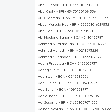
Abdul Jabar - BRI - 043301004131501
Abd Khalik - BRI - 654701007664536
ABD Rahman - DANAMON - 003543859544
Abdul Mursyid Hsb - BRI - 535501016219532
Abdullah - BRI - 339501027141534
Abi Maulana Bahari - BCA - 5410425787
Achmad Nurdiansyah - BCA - 4310107994
Achmad Hairudin - BNI - 0218693226
Achmad Munandar - BNI - 0222872979
Adam Prasetya - BCA - 3452603737
Adang Yusuf - BNI - 0180104900
Ade Irwan - BCA - 0243282036
Ade Ruhiat - BRI - 435901006213537
Ade Sunari - BCA - 1091558977
Adela Indah - BRI - 095401001776506
Adi Susanto - BRI - 616301007074535
Adinda Novilani - MANDIRI - 00813900160364