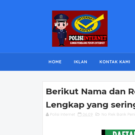
HOME
IKLAN
KONTAK KAMI
Berikut Nama dan R
Lengkap yang serin
Polisi Internet
06.09
No Rek Bank Pen