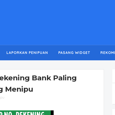
LAPORKAN PENIPUAN
PASANG WIDGET
REKOM
ekening Bank Paling
g Menipu
ipu