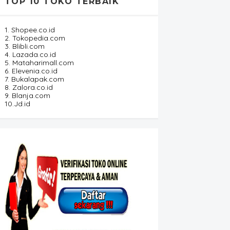
TOP 10 TOKO TERBAIK
1. Shopee.co.id
2. Tokopedia.com
3. Blibli.com
4. Lazada.co.id
5. Mataharimall.com
6. Elevenia.co.id
7. Bukalapak.com
8. Zalora.co.id
9. Blanja.com
10.Jd.id