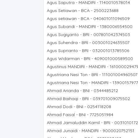
Agus Saputra - MANDIRI - 1140010578014
Agus Setiawan - BCA - 2500223688
Agus setiawan - BCA - 040601011096509
Agus Subandi - MANDIRI - 1380006554500
Agus Sugiyanto - BRI - 007801042374503
Agus Suhendra - BRI - 003001024635507
Agus Suprianto - BRI - 032001013785506
Agus Widarman - BRI - 409001000589500
Agustinus MANDIRI - MANDIRI - 16100002947
Agustriana Nesi Ton - BRI - 111001004960507
Agustriana Nesi Ton - MANDIRI - 1390015797
Ahmad Arianda - BNI - 0344485212
Ahmad Baihaqi - BRI - 039701009075502
Ahmad Dodi - BNI - 0254118208
Ahmad Faisal - BNI - 7725051984
Ahmad Jamaluddin Kamil - BRI - 003101017
Ahmad Junaidi - MANDIRI - 9000020752151