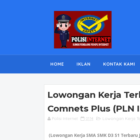
HOME
IKLAN
KONTAK KAMI
Lowongan Kerja Ter
Comnets Plus (PLN I
Polisi Internet
01.14
Lowongan Kerja T
(Lowongan Kerja SMA SMK D3 S1 Terbaru J