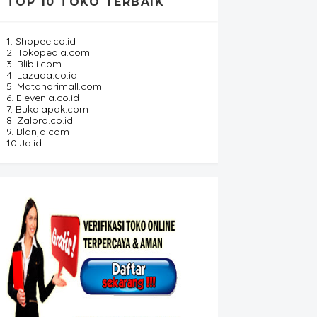
TOP 10 TOKO TERBAIK
1. Shopee.co.id
2. Tokopedia.com
3. Blibli.com
4. Lazada.co.id
5. Mataharimall.com
6. Elevenia.co.id
7. Bukalapak.com
8. Zalora.co.id
9. Blanja.com
10.Jd.id