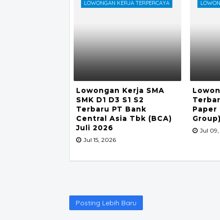
LOWONGAN KERJA TERPERCAYA
LOWON
Lowongan Kerja SMA
Lowon
SMK D1 D3 S1 S2
Terbar
Terbaru PT Bank
Paper
Central Asia Tbk (BCA)
Group)
Juli 2026
Jul 09
Jul 15, 2026
Posting Lebih Baru