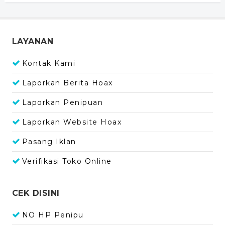
LAYANAN
Kontak Kami
Laporkan Berita Hoax
Laporkan Penipuan
Laporkan Website Hoax
Pasang Iklan
Verifikasi Toko Online
CEK DISINI
NO HP Penipu