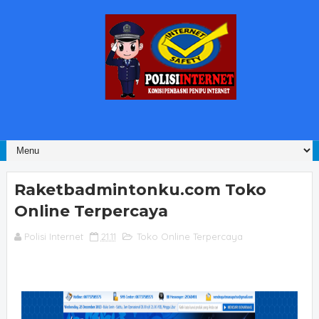
Raketbadmintonku.com Toko
Online Terpercaya
Polisi Internet
21.11
Toko Online Terpercaya