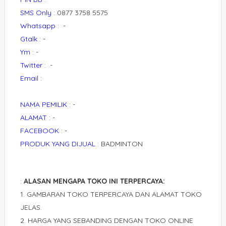
SMS Only
:
0877 3758 5575
Whatsapp
: -
Gtalk
: -
Ym
: -
Twitter
: -
Email :
NAMA PEMILIK
: -
ALAMAT
: -
FACEBOOK
: -
PRODUK YANG DIJUAL
:
BADMINTON
:
ALASAN MENGAPA TOKO INI TERPERCAYA:
1. GAMBARAN TOKO TERPERCAYA DAN ALAMAT TOKO
JELAS.
2. HARGA YANG SEBANDING DENGAN TOKO ONLINE