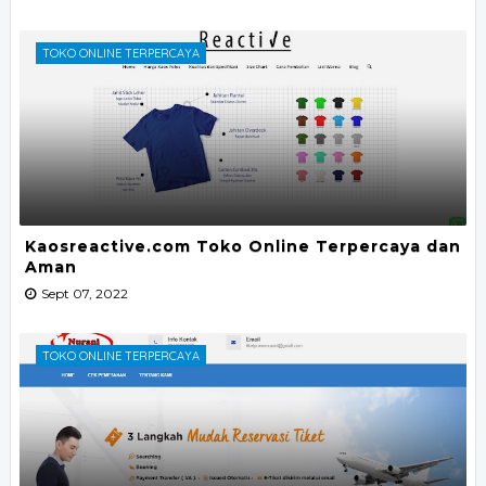
TOKO ONLINE TERPERCAYA
Kaosreactive.com Toko Online Terpercaya dan
Aman
Sept 07, 2022
TOKO ONLINE TERPERCAYA