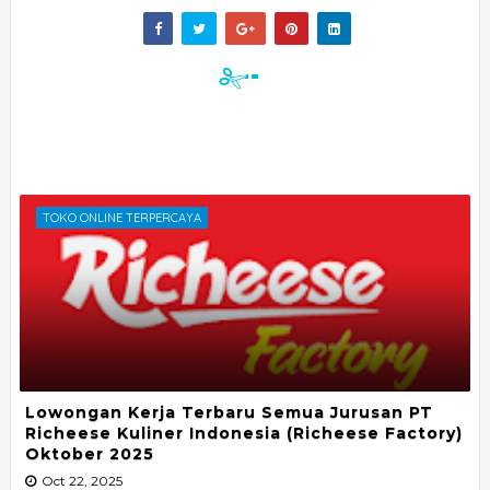
TOKO ONLINE TERPERCAYA
Lowongan Kerja Terbaru Semua Jurusan PT
Richeese Kuliner Indonesia (Richeese Factory)
Oktober 2025
Oct 22, 2025