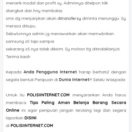
menarik modal dan profit sy. Adminnya ditelpon tdk
diangkat dan hny membalas
sms dg menjanjikan akan
ditransfer.sy
diminta menunggu. Sy
merasa ditiupu.
Sebwlumnya admin jg menawarkan akan memwbrikan
samsung s5 tapi sampai
sekarang s5 nya tidak dikirim. Sy mohon tlg ditindaklanjuti.
Terima kasih
Kepada
Anda Pengguna Internet
harap berhati2 dengan
segala bentuk Penipuan di
Dunia Internet
!!! Selalu Waspada
Untuk itu
POLISIINTERNET.COM
menyarankan Anda harus
membaca
Tips Paling Aman Belanja Barang Secara
Online
ini agar penipuan jangan terulang lagi dan segera
laporkan
DISINI
di
POLISIINTERNET.COM