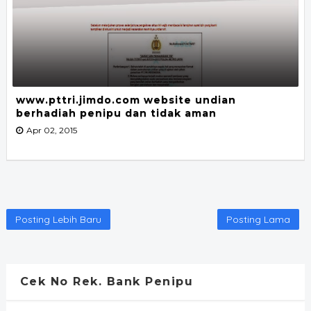
www.pttri.jimdo.com website undian
berhadiah penipu dan tidak aman
Apr 02, 2015
Posting Lebih Baru
Posting Lama
Cek No Rek. Bank Penipu