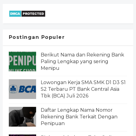
Postingan Populer
Berikut Nama dan Rekening Bank
Paling Lengkap yang sering
Menipu
Lowongan Kerja SMA SMK D1 D3 S1
S2 Terbaru PT Bank Central Asia
Tbk (BCA) Juli 2026
Daftar Lengkap Nama Nomor
Rekening Bank Terkait Dengan
Penipuan