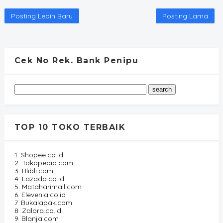
Posting Lebih Baru
Posting Lama
Cek No Rek. Bank Penipu
TOP 10 TOKO TERBAIK
1. Shopee.co.id
2. Tokopedia.com
3. Blibli.com
4. Lazada.co.id
5. Mataharimall.com
6. Elevenia.co.id
7. Bukalapak.com
8. Zalora.co.id
9. Blanja.com