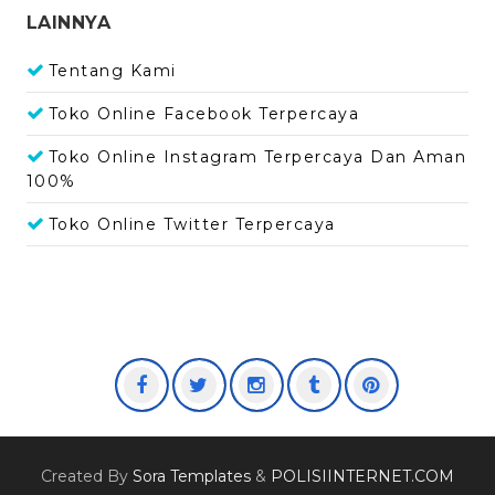
LAINNYA
Tentang Kami
Toko Online Facebook Terpercaya
Toko Online Instagram Terpercaya Dan Aman
100%
Toko Online Twitter Terpercaya
Created By
Sora Templates
&
POLISIINTERNET.COM