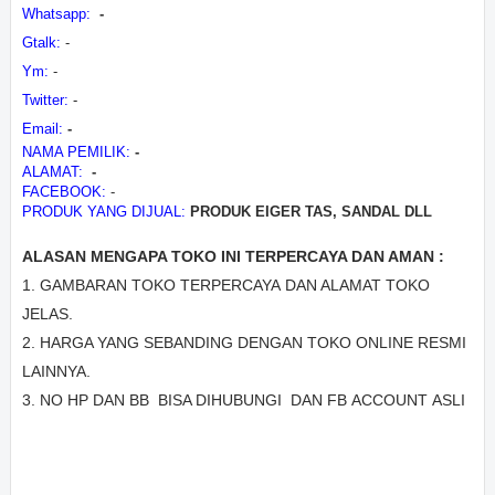
Whatsapp:
-
Gtalk:
-
Ym:
-
Twitter
:
-
Email:
-
NAMA PEMILIK:
-
ALAMAT:
-
FACEBOOK:
-
PRODUK YANG DIJUAL:
PRODUK EIGER TAS, SANDAL DLL
ALASAN MENGAPA TOKO INI TERPERCAYA DAN AMAN :
1. GAMBARAN
TOKO TERPERCAYA
DAN ALAMAT TOKO
JELAS.
2. HARGA YANG SEBANDING DENGAN TOKO ONLINE RESMI
LAINNYA.
3. NO HP DAN BB BISA DIHUBUNGI DAN FB
ACCOUNT
ASLI