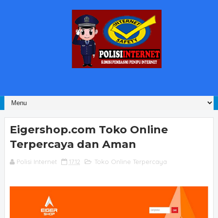
Eigershop.com Toko Online
Terpercaya dan Aman
Polisi Internet
17.12
Toko Online Terpercaya