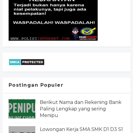
Postingan Populer
Berikut Nama dan Rekening Bank
Paling Lengkap yang sering
Menipu
Lowongan Kerja SMA SMK D1 D3 S1