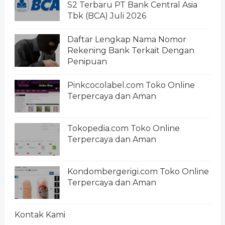
S2 Terbaru PT Bank Central Asia
Tbk (BCA) Juli 2026
Daftar Lengkap Nama Nomor
Rekening Bank Terkait Dengan
Penipuan
Pinkcocolabel.com Toko Online
Terpercaya dan Aman
Tokopedia.com Toko Online
Terpercaya dan Aman
Kondombergerigi.com Toko Online
Terpercaya dan Aman
Kontak Kami