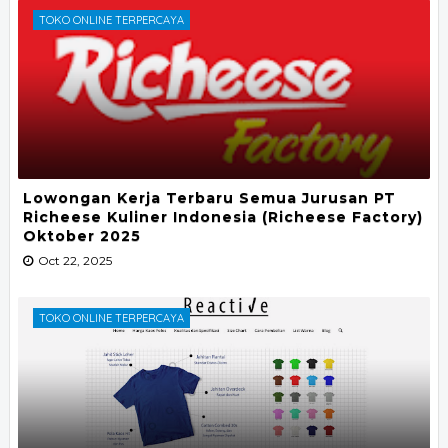
TOKO ONLINE TERPERCAYA
Lowongan Kerja Terbaru Semua Jurusan PT
Richeese Kuliner Indonesia (Richeese Factory)
Oktober 2025
Oct 22, 2025
TOKO ONLINE TERPERCAYA