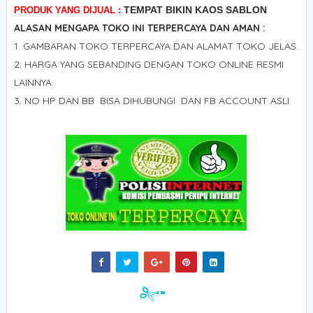
TEMPAT BIKIN KAOS SABLON
PRODUK YANG DIJUAL :
ALASAN MENGAPA TOKO INI TERPERCAYA DAN AMAN :
1. GAMBARAN
TOKO TERPERCAYA
DAN ALAMAT TOKO JELAS.
2. HARGA YANG SEBANDING DENGAN TOKO ONLINE RESMI
LAINNYA.
3. NO HP DAN BB BISA DIHUBUNGI DAN FB
ACCOUNT
ASLI