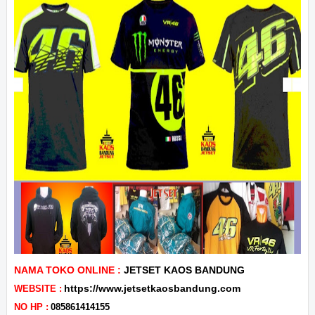
NAMA TOKO ONLINE :
JETSET KAOS BANDUNG
https://www.jetsetkaosbandung.com
WEBSITE :
NO HP :
085861414155