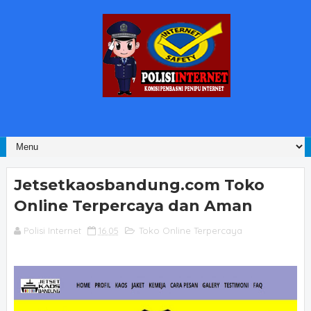
Jetsetkaosbandung.com Toko
Online Terpercaya dan Aman
Polisi Internet
16.05
Toko Online Terpercaya