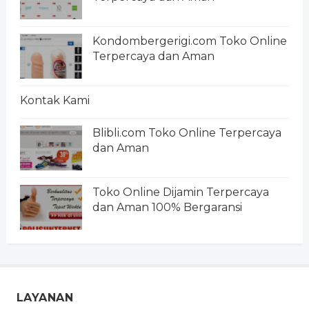
Kondombergerigi.com Toko Online
Terpercaya dan Aman
Kontak Kami
Blibli.com Toko Online Terpercaya
dan Aman
Toko Online Dijamin Terpercaya
dan Aman 100% Bergaransi
LAYANAN